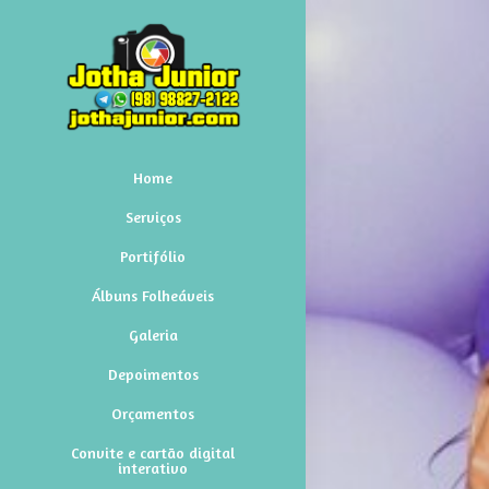
Home
Serviços
Portifólio
Álbuns Folheáveis
Galeria
Depoimentos
Orçamentos
Convite e cartão digital
interativo