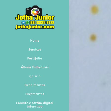
Home
Serviços
Portifólio
Álbuns Folheáveis
Galeria
Depoimentos
Orçamentos
Convite e cartão digital
interativo